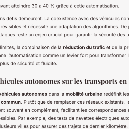
uvant atteindre 30 à 40 % grâce à cette automatisation.
ins défis demeurent. La coexistence avec des véhicules no
prévisibles et nécessite une adaptation des algorithmes. De p
taques reste un enjeu crucial pour garantir la sécurité des 
 limites, la combinaison de la
réduction du trafic
et de la p
nne l’automatisation comme un levier fort pour transformer l
lus de sécurité et fluidité.
véhicules autonomes sur les transports 
véhicules autonomes
dans la
mobilité urbaine
redéfinit le
n commun
. Plutôt que de remplacer ces réseaux existants, l
t souvent en complément, facilitant les correspondances e
sibles. Par exemple, des tests de navettes électriques au
lusieurs villes pour assurer des trajets de dernier kilomètre,