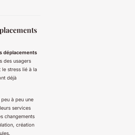
éplacements
es déplacements
es des usagers
le stress lié à la
ont déjà
t peu à peu une
leurs services
 des changements
ation, création
ules.