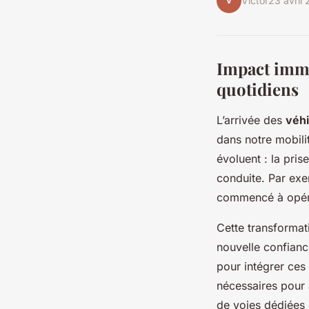
V
Victor
23 avril
Impact immé
quotidiens
L’arrivée des
véh
dans notre mobili
évoluent : la pris
conduite. Par exe
commencé à opérer
Cette transformat
nouvelle confianc
pour intégrer ces
nécessaires pour 
de voies dédiées