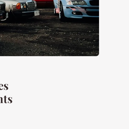
es
nts