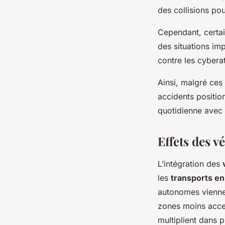
des collisions po
Cependant, certa
des situations im
contre les cyberat
Ainsi, malgré ces
accidents positio
quotidienne avec p
Effets des 
L’intégration des
les
transports e
autonomes viennen
zones moins acces
multiplient dans p