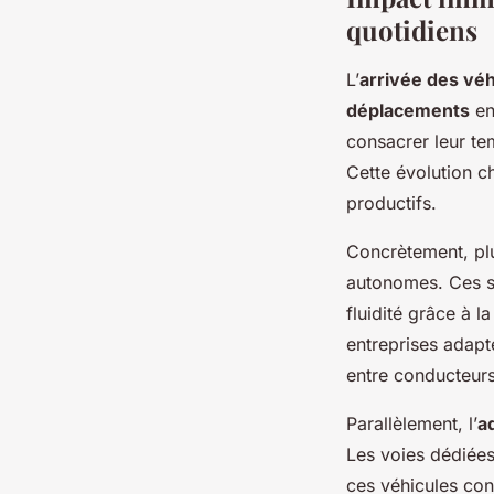
quotidiens
L’
arrivée des vé
déplacements
en
consacrer leur te
Cette évolution ch
productifs.
Concrètement, plu
autonomes. Ces se
fluidité grâce à l
entreprises adapte
entre conducteurs
Parallèlement, l’
a
Les voies dédiées
ces véhicules co