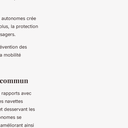
n autonomes crée
lus, la protection
usagers.
révention des
a mobilité
en commun
s rapports avec
es navettes
t desservant les
tonomes se
 améliorant ainsi