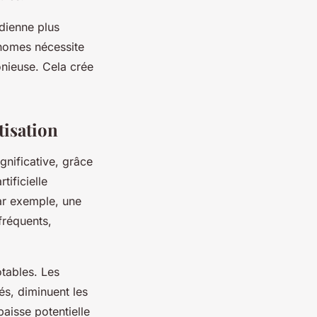
idienne plus
onomes nécessite
nieuse. Cela crée
tisation
gnificative, grâce
ificielle
Par exemple, une
fréquents,
otables. Les
és, diminuent les
aisse potentielle