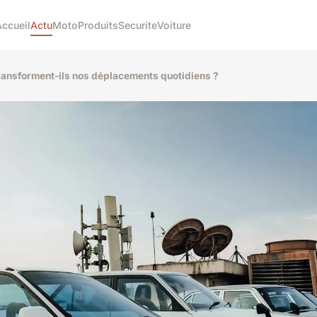
Accueil
Actu
Moto
Produits
Securite
Voiture
ansforment-ils nos déplacements quotidiens ?