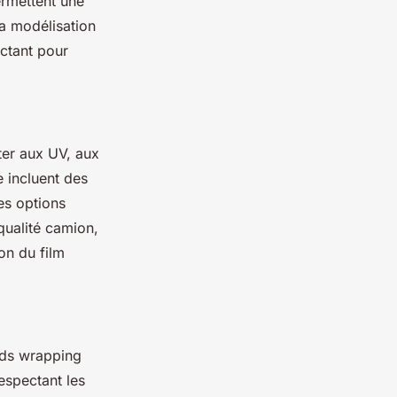
ermettent une
a modélisation
actant pour
ster aux UV, aux
e incluent des
es options
qualité camion,
on du film
ards wrapping
espectant les