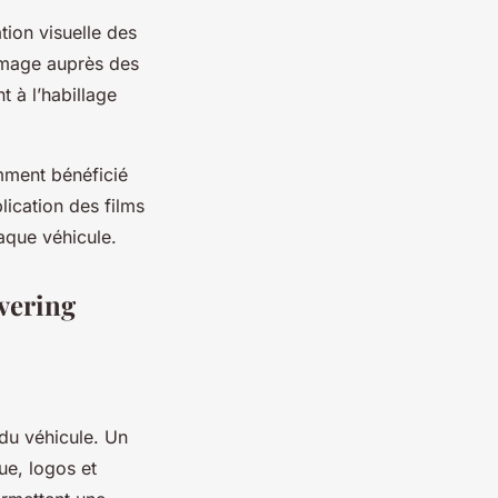
tion visuelle des
l’image auprès des
t à l’habillage
emment bénéficié
lication des films
aque véhicule.
overing
 du véhicule. Un
ue, logos et