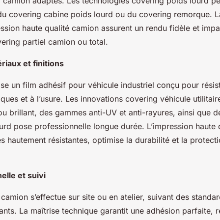
 camion adaptés. Les technologies covering poids lourd p
du covering cabine poids lourd ou du covering remorque. L
ression haute qualité camion assurent un rendu fidèle et imp
ering partiel camion ou total.
iaux et finitions
lise un film adhésif pour véhicule industriel conçu pour rési
ques et à l’usure. Les innovations covering véhicule utilitair
ou brillant, des gammes anti-UV et anti-rayures, ainsi que d
urd pose professionnelle longue durée. L’impression haute 
 hautement résistantes, optimise la durabilité et la protecti
lle et suivi
camion s’effectue sur site ou en atelier, suivant des stand
ants. La maîtrise technique garantit une adhésion parfaite, r