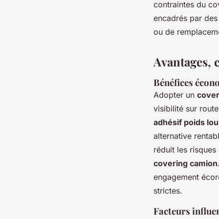
contraintes du c
encadrés par des 
ou de remplaceme
Avantages, 
Bénéfices écono
Adopter un
cover
visibilité sur rou
adhésif poids lo
alternative rentab
réduit les risques
covering camion
engagement écore
strictes.
Facteurs influe