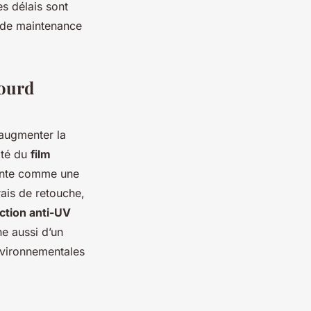
s délais sont
s de maintenance
lourd
’augmenter la
lité du
film
ésente comme une
frais de retouche,
ction anti-UV
e aussi d’un
nvironnementales