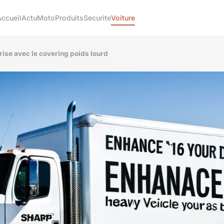
Accueil
Actu
Moto
Produits
Securite
Voiture
rise avec le covering poids lourd