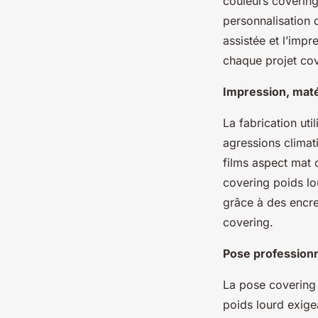
couleurs covering
personnalisation 
assistée et l’imp
chaque projet cov
Impression, matér
La fabrication uti
agressions climati
films aspect mat 
covering poids lo
grâce à des encres
covering.
Pose professionne
La pose covering 
poids lourd exige