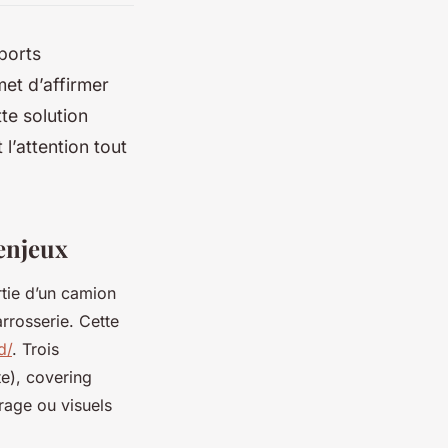
ports
met d’affirmer
tte solution
l’attention tout
 enjeux
rtie d’un camion
rrosserie. Cette
d/
. Trois
te), covering
trage ou visuels