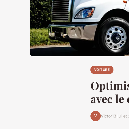
VOITURE
Optimis
avec le
V
Victor
13 juille