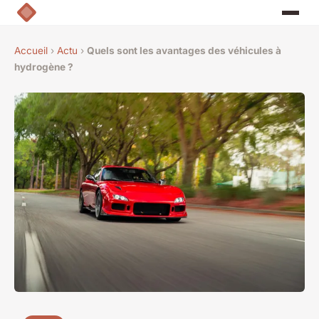
Accueil
›
Actu
›
Quels sont les avantages des véhicules à
hydrogène ?