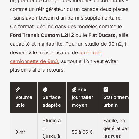
m
, permet de charger des meubles encombrants -
comme un réfrigérateur ou un canapé deux places
- sans avoir besoin d’un permis supplémentaire.
Ce format, décliné dans des modèles comme le
Ford Transit Custom L2H2
ou le
Fiat Ducato
, allie
capacité et maniabilité. Pour un studio de 30m2, il
devient vite indispensable de
louer une
camionnette de 9m3
, surtout si l’on veut éviter
plusieurs allers-retours.
📏
🏠
💰 Prix
🅿️
Volume
Surface
journalier
Stationnement
utile
adaptée
moyen
urbain
Studio à
Facile, en
T1
général dans
9 m³
55 à 65 €
(jusqu’à
les rues