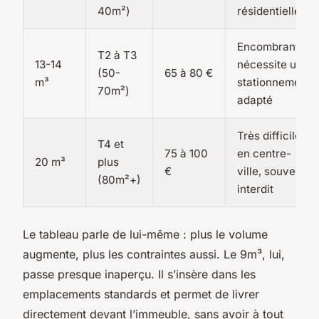
40m²)
résidentielles
Encombrant,
T2 à T3
13-14
nécessite un
(50-
65 à 80 €
m³
stationnement
70m²)
adapté
Très difficile
T4 et
75 à 100
en centre-
20 m³
plus
€
ville, souvent
(80m²+)
interdit
Le tableau parle de lui-même : plus le volume
augmente, plus les contraintes aussi. Le 9m³, lui,
passe presque inaperçu. Il s’insère dans les
emplacements standards et permet de livrer
directement devant l’immeuble, sans avoir à tout