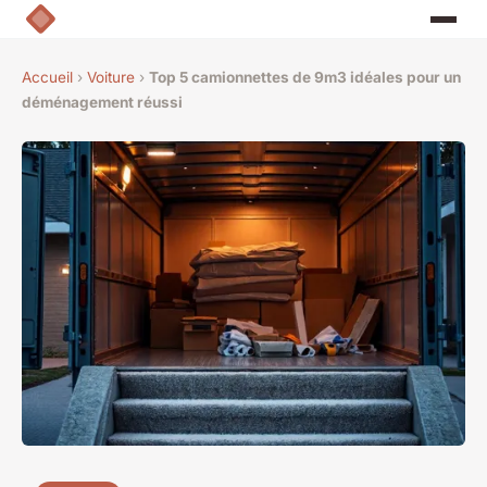
Accueil
›
Voiture
›
Top 5 camionnettes de 9m3 idéales pour un
déménagement réussi