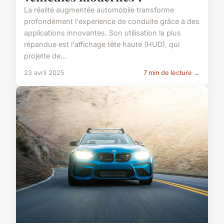
La réalité augmentée automobile transforme
profondément l'expérience de conduite grâce à des
applications innovantes. Son utilisation la plus
répandue est l'affichage tête haute (HUD), qui
projette de...
23 avril 2025
7 min de lecture →